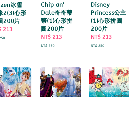
Chip an'
Disney
ozen冰雪
Dale奇奇蒂
Princess公主
緣2(3)心形
蒂(1)心形拼
(1)心形拼圖
圖200片
圖200片
200片
e
$ 213
Regular
Sale
NT$ 213
Regular
Sale
NT$ 213
Regul
ce
price
250
price
price
price
price
NT$ 250
NT$ 250
惠
完
優惠
售完
優惠
售完