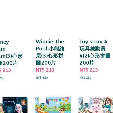
Toy story 4
Winnie The
sney
玩具總動員
Pooh小熊維
um
4(2)心形拼圖
尼(3)心形拼
um(3)心形
200片
圖200片
圖200片
Sale
NT$ 213
Regul
Sale
NT$ 213
Regular
e
$ 213
Regular
price
price
price
price
ce
price
NT$ 250
NT$ 250
250
惠
完
優惠
售完
優惠
售完