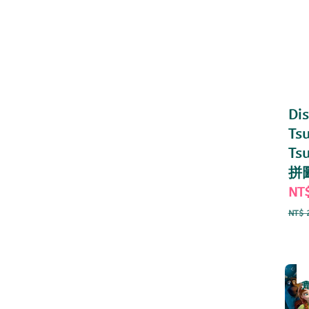
Di
Ts
Ts
拼
Sal
NT
pri
NT$ 
優
售