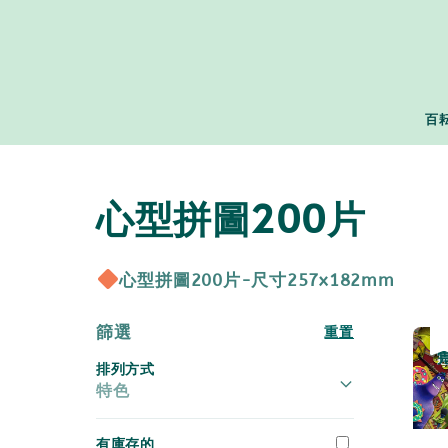
百
心型拼圖200片
心型拼圖200片-尺寸257x182mm
篩選
重置
優
售
排列方式
特色
有庫存的