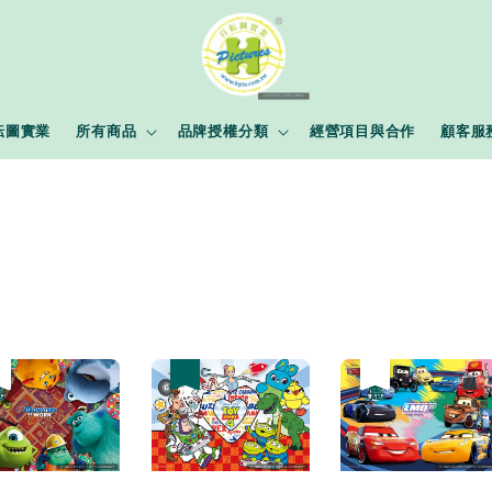
耘圖實業
所有商品
品牌授權分類
經營項目與合作
顧客服
惠
完
優惠
優惠
售完