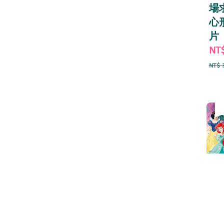
場
心
片
Sal
NT
pri
NT$ 
優
售