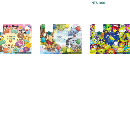
price
price
NT$ 300
惠
完
優惠
售完
優惠
售完