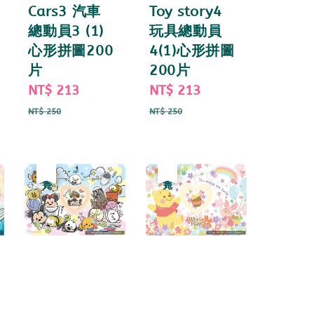
Cars3 汽車
Toy story4
總動員3 (1)
玩具總動員
心形拼圖200
4(1)心形拼圖
片
200片
ar
Sale
NT$ 213
Regular
Sale
NT$ 213
Regular
price
price
price
price
NT$ 250
NT$ 250
優惠
售完
優惠
售完