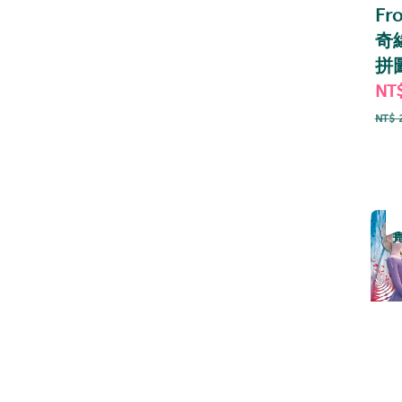
Fr
奇
拼
Sal
NT
pri
NT$ 
優
售