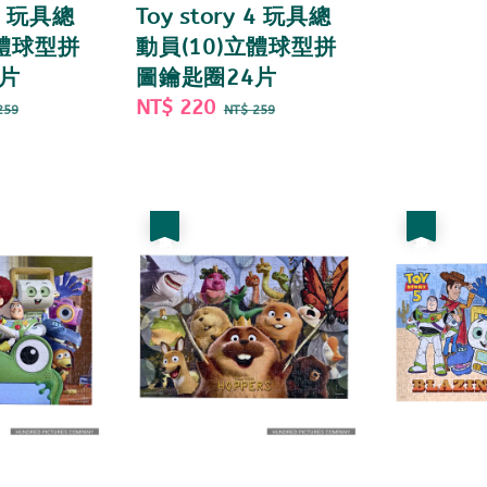
 4 玩具總
Toy story 4 玩具總
立體球型拼
動員(10)立體球型拼
片
圖鑰匙圈24片
gular
Sale
NT$ 220
Regular
259
NT$ 259
ce
price
price
優惠
優惠