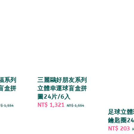
福系列
三麗鷗好朋友系列
盲盒拼
立體幸運球盲盒拼
圖24片/6入
egular
Sale
NT$ 1,321
Regular
$ 1,554
NT$ 1,554
足球立體
rice
price
price
鑰匙圈2
Sale
NT$ 203