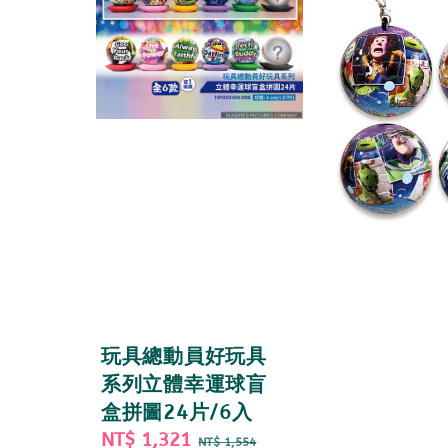
玩具總動員好玩具
系列立體幸運球盲
盒拼圖24片/6入
Sale
NT$ 1,321
Regular
NT$ 1,554