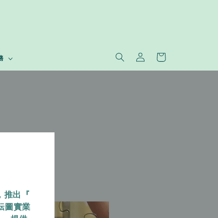
務
，推出『
耘圖實業