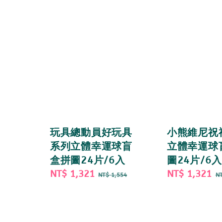
玩具總動員好玩具
小熊維尼祝
系列立體幸運球盲
立體幸運球
盒拼圖24片/6入
圖24片/6入
Sale
NT$ 1,321
Regular
Sale
NT$ 1,321
R
NT$ 1,554
NT
price
price
price
p