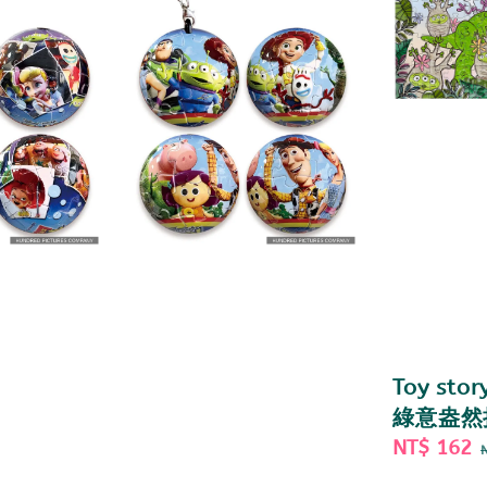
Toy sto
綠意盎然
Sale
NT$ 162
price