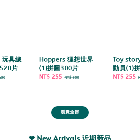
 5 玩具總
Hoppers 狸想世界
Toy sto
520片
(1)拼圖300片
動員(1)
gular
Sale
NT$ 255
Regular
Sale
NT$ 255
430
NT$ 300
ce
price
price
price
瀏覽全部
❤ New Arrivals 近期新品