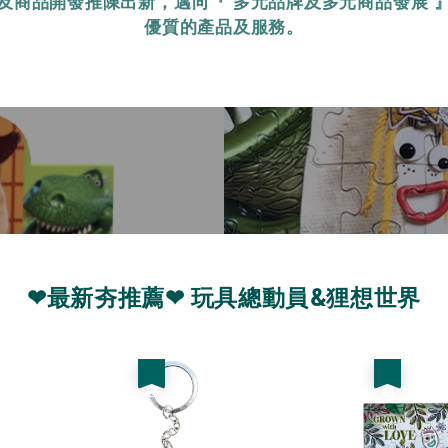
及商品開發推陳出新，邁向『 多元品牌及多元商品發展 
優質的產品及服務。
❤最新夯推薦❤ 玩具總動員&狸想世界
優惠
優惠