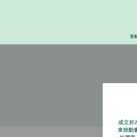
百
成立於
東映動